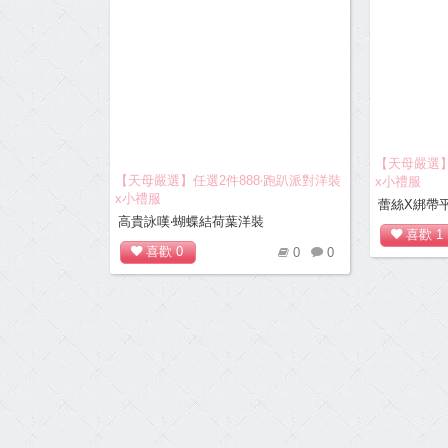
【天母嚴選】
【天母嚴選】任選2件888‧跑趴派對洋裝
x小禮服
x小禮服
蕾絲X綁帶
高貴詠嘆‧蝴蝶結荷葉洋裝
喜歡
1
喜歡
0
0
0