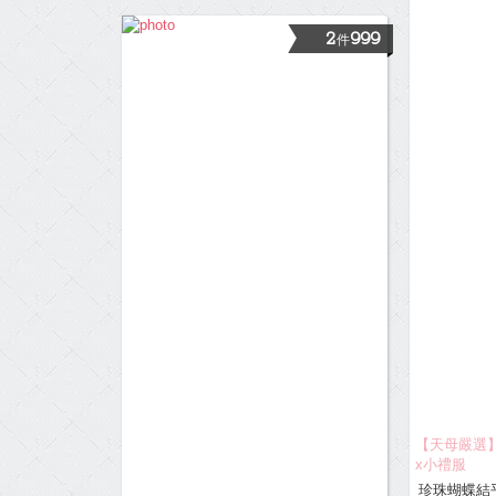
2
999
件
【天母嚴選】
x小禮服
珍珠蝴蝶結