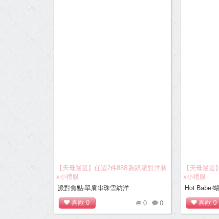
【天母嚴選】任選2件888‧跑趴派對洋裝
【天母嚴選】
x小禮服
x小禮服
派對焦點‧單肩串珠雪紡洋
Hot Bab
喜歡
0
喜歡
0
0
0