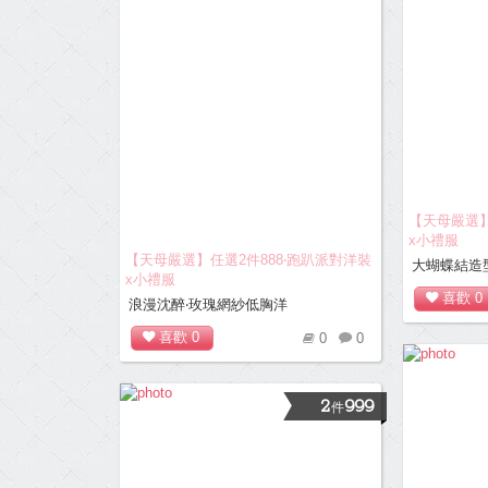
【天母嚴選】
x小禮服
【天母嚴選】任選2件888‧跑趴派對洋裝
大蝴蝶結造
x小禮服
喜歡
0
浪漫沈醉‧玫瑰網紗低胸洋
喜歡
0
0
0
2
999
件