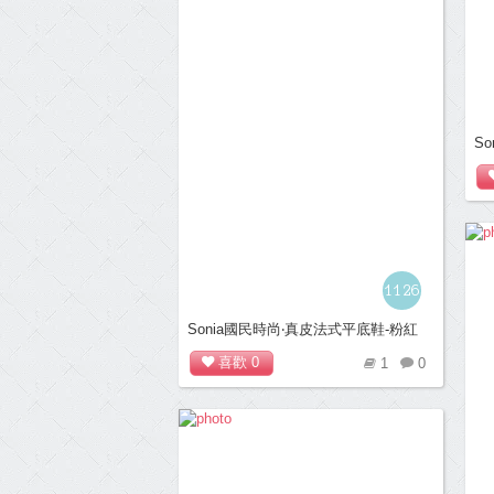
S
1126
Sonia國民時尚‧真皮法式平底鞋-粉紅
喜歡
0
1
0