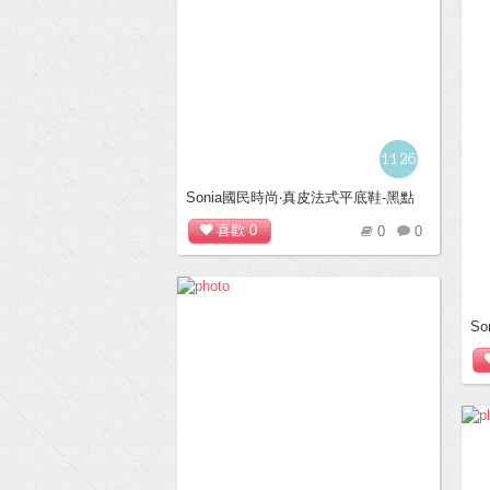
1126
Sonia國民時尚‧真皮法式平底鞋-黑點
喜歡
0
0
0
S