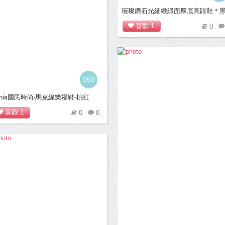
璀璨鑽石光細緻緞面厚底高跟鞋＊
喜歡
1
0
980
onia國民時尚‧馬克線樂福鞋-桃紅
喜歡
1
0
0