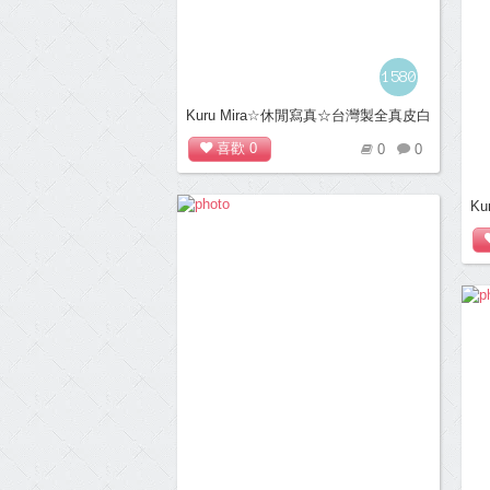
1580
Kuru Mira☆休閒寫真☆台灣製全真皮白
底樂福休閒鞋＊粉
喜歡
0
0
0
K
底