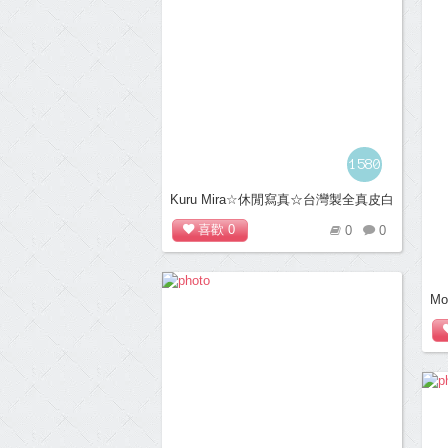
1580
Kuru Mira☆休閒寫真☆台灣製全真皮白
底樂福休閒鞋＊紫
喜歡
0
0
0
M
平