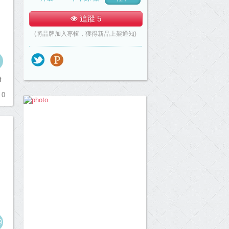
追蹤
5
(將品牌加入專輯，獲得新品上架通知)
0
粉
0
9