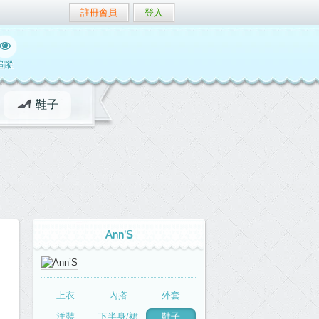
註冊會員
登入
追蹤
鞋子
Ann’S
上衣
內搭
外套
洋裝
下半身/裙
鞋子