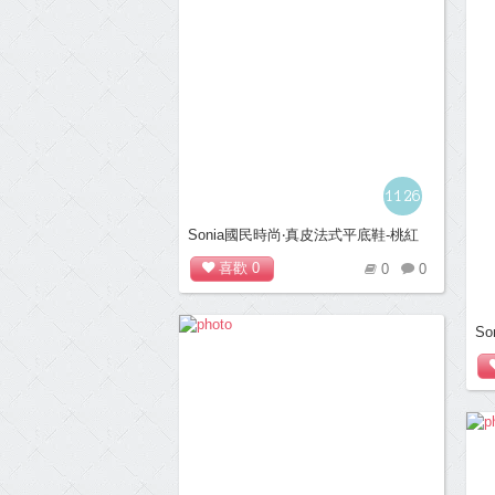
1126
Sonia國民時尚‧真皮法式平底鞋-桃紅
喜歡
0
0
0
S