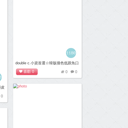
1180
double c.小資首選☆韓版撞色低跟魚口
鞋-自信黑
喜歡
0
0
0
0
麂皮
0