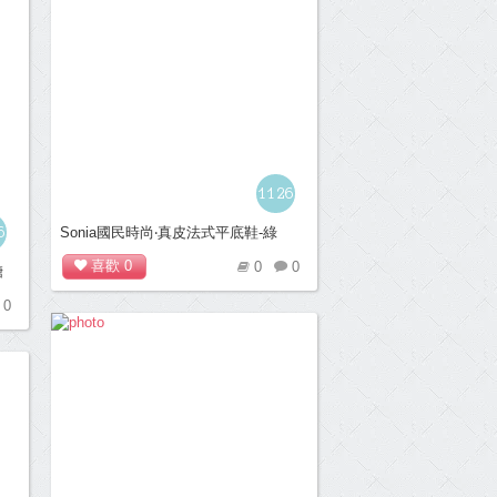
1126
6
Sonia國民時尚‧真皮法式平底鞋-綠
喜歡
0
0
0
糖
0