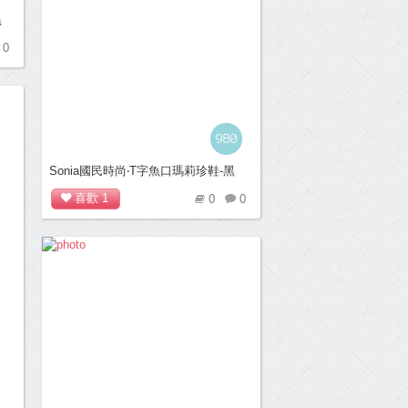
黑
0
980
Sonia國民時尚‧T字魚口瑪莉珍鞋-黑
喜歡
1
0
0