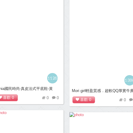
1126
138
onia國民時尚‧真皮法式平底鞋-黃
Mori girl輕盈質感．超軟QQ厚實牛
平底便鞋＊紅
喜歡
0
0
0
喜歡
0
0