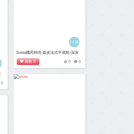
1126
Sonia國民時尚‧真皮法式平底鞋-深灰
喜歡
0
0
0
6
灰
0