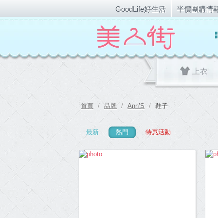
GoodLife好生活
半價團購情
上衣
首頁
/
品牌
/
Ann’S
/
鞋子
最新
熱門
特惠活動