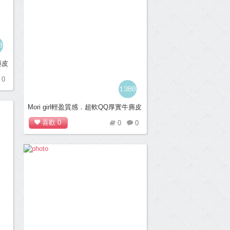
0
麂皮
0
1380
Mori girl輕盈質感．超軟QQ厚實牛麂皮
平底便鞋＊紫
喜歡
0
0
0