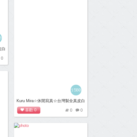
0
皮白
0
1580
Kuru Mira☆休閒寫真☆台灣製全真皮白
底樂福休閒鞋＊桃
喜歡
0
0
0