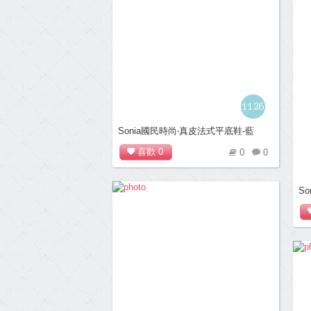
1126
Sonia國民時尚‧真皮法式平底鞋-藍
喜歡
0
0
0
S