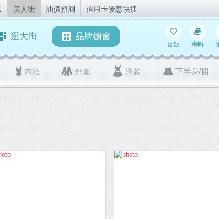
報
美人街
油價預測
信用卡優惠快搜
逛大街
品牌櫥窗
喜歡
專輯
內搭
外套
洋裝
下半身/裙