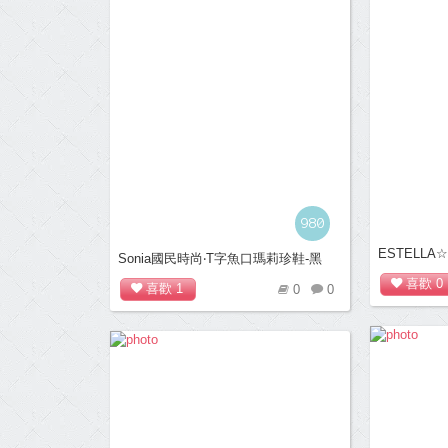
980
ESTELL
Sonia國民時尚‧T字魚口瑪莉珍鞋-黑
蝶結低跟鞋(
喜歡
0
喜歡
1
0
0