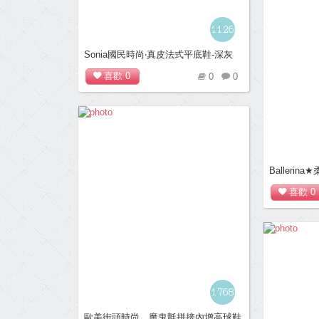
1126
Sonia國民時尚‧真皮法式平底鞋-深灰
喜歡
0
0
0
Balleri
卡辛S型豆豆
喜歡
0
1768
歐美街頭時尚．魔鬼氈拼接內增高球鞋