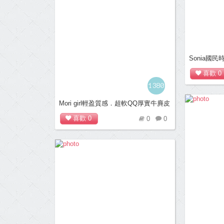
Sonia國
喜歡
0
1380
Mori girl輕盈質感．超軟QQ厚實牛麂皮
平底便鞋＊黃
喜歡
0
0
0