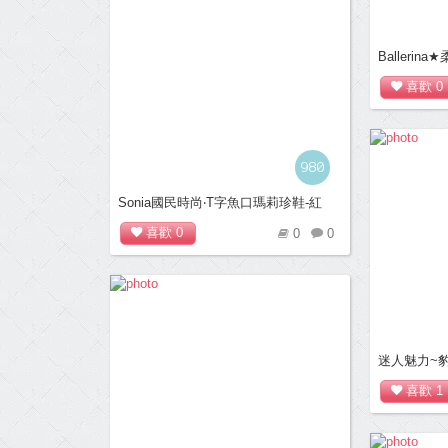
Balleri
卡辛S型豆豆
喜歡
0
980
Sonia國民時尚‧T字魚口瑪莉珍鞋-紅
喜歡
0
0
0
迷人魅力~
閒鞋(黑)
喜歡
1