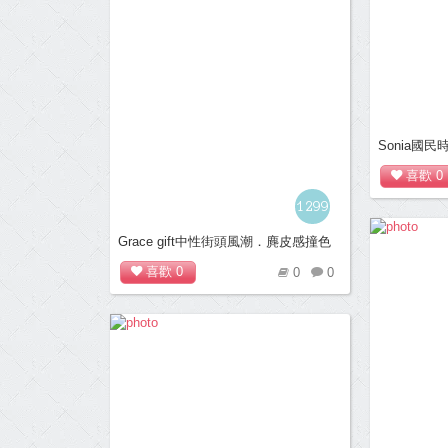
Sonia國
喜歡
0
1299
Grace gift中性街頭風潮．麂皮感撞色
復古綁帶增高球鞋 綠
喜歡
0
0
0