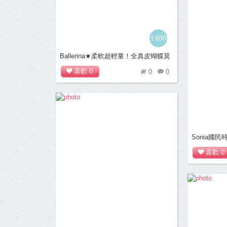
1480
Ballerina★柔軟超輕量！全真皮蝴蝶莫
卡辛S型豆豆鞋(咖)
喜歡
0
0
0
Sonia國
喜歡
0