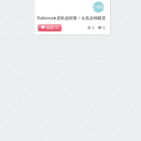
1480
Ballerina★柔軟超輕量！全真皮蝴蝶莫
卡辛S型豆豆鞋(綠)
喜歡
0
0
0