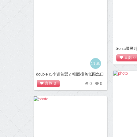
Sonia國
喜歡
0
1180
double c.小資首選☆韓版撞色低跟魚口
鞋-自信黑
喜歡
0
0
0