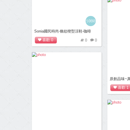
1080
Sonia國民時尚‧條紋楔型涼鞋-咖啡
喜歡
0
0
0
原創品味~
休閒平底鞋(
喜歡
1