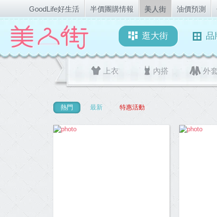
GoodLife好生活
半價團購情報
美人街
油價預測
逛大街
品
上衣
內搭
外
熱門
最新
特惠活動