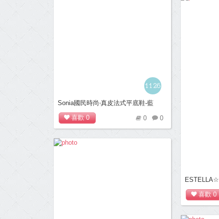
1126
Sonia國民時尚‧真皮法式平底鞋-藍
喜歡
0
0
0
ESTELL
蝶結低跟鞋(
喜歡
0