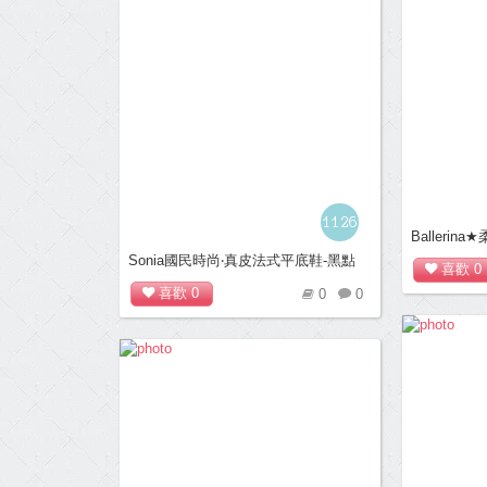
1126
Balleri
卡辛S型豆豆
Sonia國民時尚‧真皮法式平底鞋-黑點
喜歡
0
喜歡
0
0
0