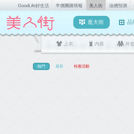
GoodLife好生活
半價團購情報
美人街
油價預測
逛大街
品
上衣
內搭
外
熱門
最新
特惠活動