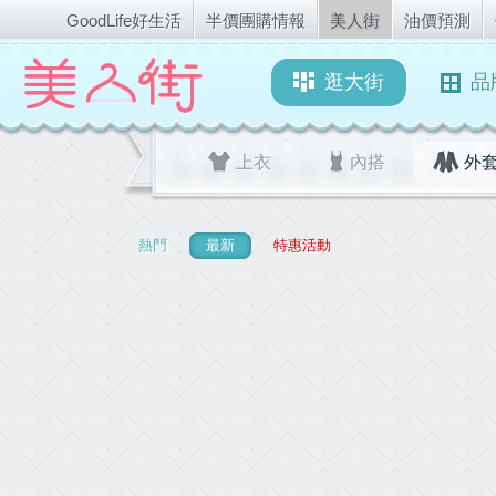
GoodLife好生活
半價團購情報
美人街
油價預測
逛大街
品
上衣
內搭
外
熱門
最新
特惠活動