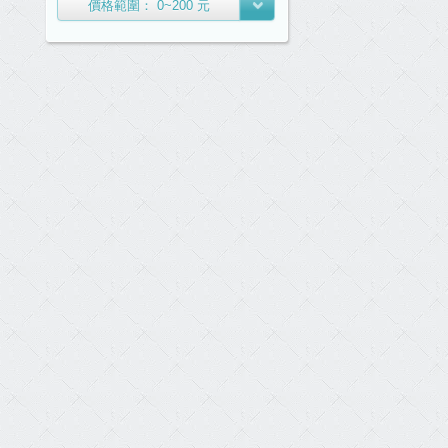
價格範圍：
0~200
元