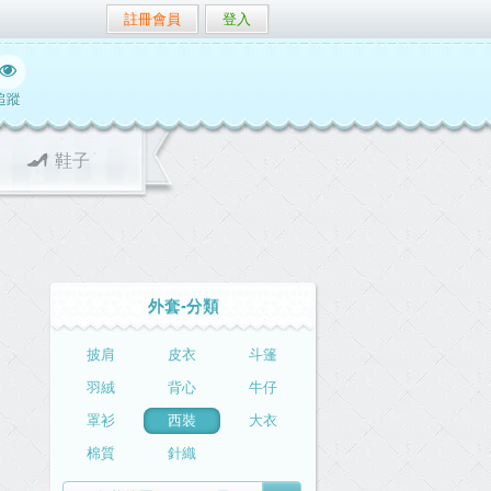
註冊會員
登入
追蹤
鞋子
外套-分類
披肩
皮衣
斗篷
羽絨
背心
牛仔
罩衫
西裝
大衣
棉質
針織