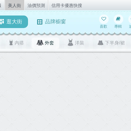
報
美人街
油價預測
信用卡優惠快搜
逛大街
品牌櫥窗
喜歡
專輯
內搭
外套
洋裝
下半身/裙