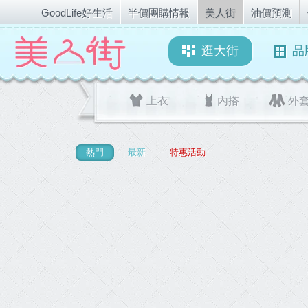
GoodLife好生活
半價團購情報
美人街
油價預測
逛大街
品
上衣
內搭
外
熱門
最新
特惠活動