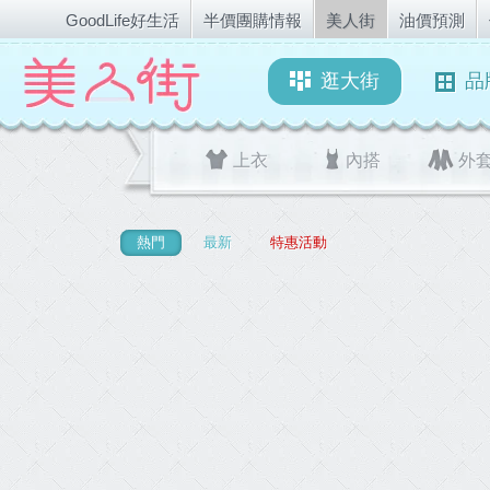
GoodLife好生活
半價團購情報
美人街
油價預測
逛大街
品
上衣
內搭
外
熱門
最新
特惠活動